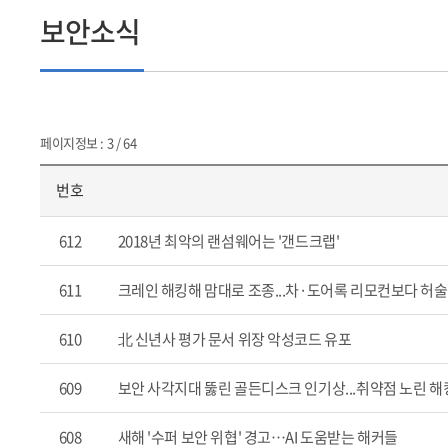
보안소식
페이지정보 : 3 / 64
번호
612
2018년 최악의 랜섬웨어는 '갠드크랩'
611
크레인 해킹해 맘대로 조종...차·도어록 리모컨보다 허술
610
北 신년사 평가 문서 위장 악성코드 유포
609
보안 사각지대 뚫린 골든디스크 인기상...취약점 노린 
608
새해 '수퍼 보안 위협' 경고…AI 도움받는 해커들