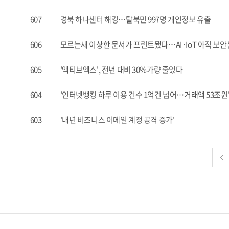
607
경북 하나센터 해킹…탈북민 997명 개인정보 유출
606
모르는새 이상한 문서가 프린트됐다…AI·IoT 아직 보안은
605
'액티브엑스', 전년 대비 30%가량 줄었다
604
'인터넷뱅킹 하루 이용 건수 1억건 넘어…거래액 53조원
603
'내년 비즈니스 이메일 계정 공격 증가'