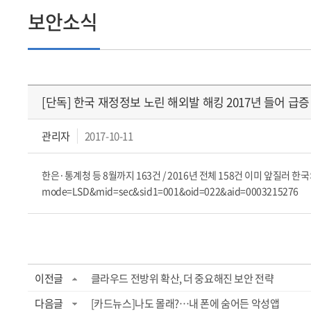
보안소식
[단독] 한국 재정정보 노린 해외발 해킹 2017년 들어 급증
관리자
2017-10-11
한은·통계청 등 8월까지 163건 / 2016년 전체 158건 이미 앞질러 한국의 
mode=LSD&mid=sec&sid1=001&oid=022&aid=0003215276
이전글
클라우드 전방위 확산, 더 중요해진 보안 전략
다음글
[카드뉴스]나도 몰래?…내 폰에 숨어든 악성앱