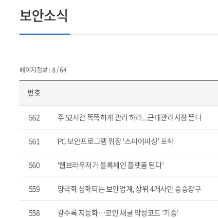
보안소식
페이지정보 : 8 / 64
번호
562
주 52시간 똑똑하게 관리 하라...근태관리시장 뜬다
561
PC 보안프로그램 위장 '스피어피싱' 포착
560
'웹브라우저가 블록체인 플랫폼 된다'
559
양극화 심화되는 보안업계, 상위 4개사만 승승장구
558
갈수록 지능화…코인 채굴 악성코드 '기승'