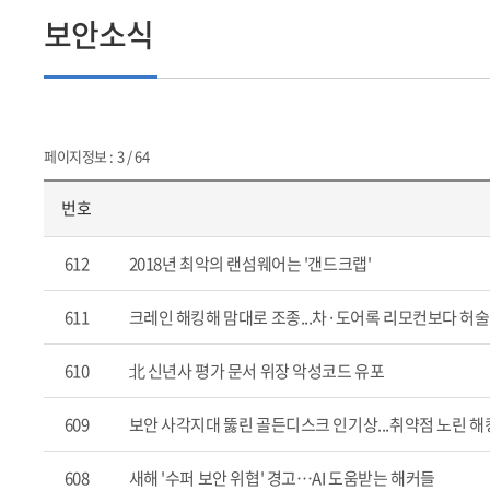
보안소식
페이지정보 : 3 / 64
번호
612
2018년 최악의 랜섬웨어는 '갠드크랩'
611
크레인 해킹해 맘대로 조종...차·도어록 리모컨보다 허술
610
北 신년사 평가 문서 위장 악성코드 유포
609
보안 사각지대 뚫린 골든디스크 인기상...취약점 노린 
608
새해 '수퍼 보안 위협' 경고…AI 도움받는 해커들