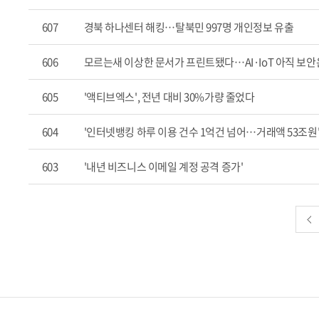
607
경북 하나센터 해킹…탈북민 997명 개인정보 유출
606
모르는새 이상한 문서가 프린트됐다…AI·IoT 아직 보안은
605
'액티브엑스', 전년 대비 30%가량 줄었다
604
'인터넷뱅킹 하루 이용 건수 1억건 넘어…거래액 53조원
603
'내년 비즈니스 이메일 계정 공격 증가'